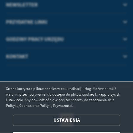
treści w postaci wiadomości, ofert, komunikatów mediów
NEWSLETTER
społecznościowych.
PRZYDATNE LINKI
GODZINY PRACY URZĘDU
KONTAKT
Strona korzysta z plików cookies w celu realizacji usług. Możesz określić
warunki przechowywania lub dostępu do plików cookies klikając przycisk
Odwiedzin: 34922
Ustawienia. Aby dowiedzieć się więcej zachęcamy do zapoznania się z
Polityką Cookies oraz Polityką Prywatności.
Online: 4
USTAWIENIA
ZAPISZ WYBRANE