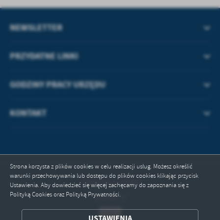
NEWSLETTER
PRZYDATNE LINKI
GODZINY PRACY URZĘDU
KONTAKT
Strona korzysta z plików cookies w celu realizacji usług. Możesz określić
warunki przechowywania lub dostępu do plików cookies klikając przycisk
Odwiedzin: 34980
Ustawienia. Aby dowiedzieć się więcej zachęcamy do zapoznania się z
Polityką Cookies oraz Polityką Prywatności.
Online: 3
ZAPISZ WYBRANE
USTAWIENIA